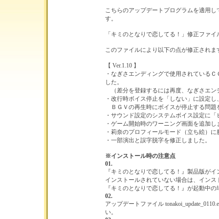
こちらのアップデートプログラムを適用し
す。
「キミのとなりで恋してる！」修正ファイル ver
このファイルにより以下の点が修正されま
【 Ver.1.10 】
・なぎさエンディングで使用されているＣ
した。
（差分を登録するには再度、なぎさエン
・改行時ボイス停止を「しない」に設定し
ＢＧＶの再生時にボイスが停止する問題
・サウンド設定のシステムボイス設定に「
・ゲーム開始時のワーニング画面を追加し
・莉奈のプロフィールモード（立ち絵）に
・一部演出と誤字脱字を修正しました。
※インストール時の注意点
01.
『キミのとなりで恋してる！』製品版がイ
インストールされていない場合は、インス
『キミのとなりで恋してる！』が起動中の
02.
アップデートファイル tonakoi_update
い。