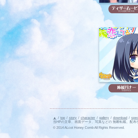
▲
/
top
/
story
/
character
/
gallery
/
download
/
spec
当HPの文章、画面データ、写真などの 無断転載、配布
© 2014 ALcot Honey Comb All Rights Reserved.