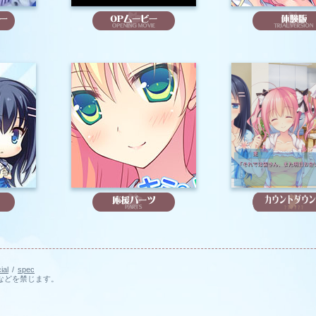
ial
/
spec
などを禁じます。