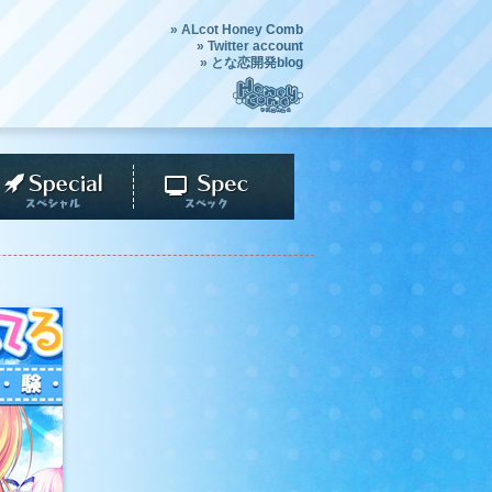
» ALcot Honey Comb
» Twitter account
» とな恋開発blog