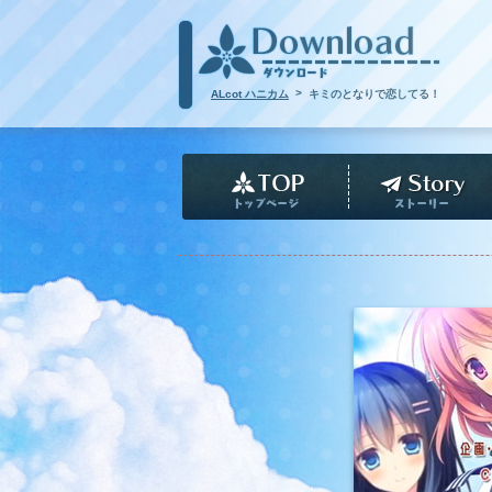
>
ALcot ハニカム
キミのとなりで恋してる！