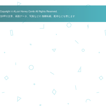
Copyright © ALcot Honey Comb All Rights Reserved.
当HPの文章、画面データ、写真などの 無断転載、配布などを禁じます